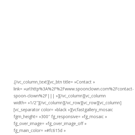
.
[/vc_column_text][vc_btn title= »Contact »
link= »url:http%3A%2F%2Fwww.spoonclown.com%2Fcontact-
spoon-clown%2F||| »][/vc_column][vc_column
width= »1/2″][/vc_column][/vc_row][vc_row][vc_column]
[vc_separator color= »black »][vcfastgallery_mosaic
fgm_height= »300″ fg_responsive= »fg_mosaic »
fg_over_image= »fg_over_image_off »
fg_main_color= »#fc615d »