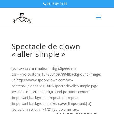
06 15 89 29 93
Spectacle de clown
« aller simple »
[vc_row css_animation= »lightSpeedIn »
css= ».vc_custom_1548331097884{background-image:
url(https://www.spoonclown.com/wp-
content/uploads/2019/01/spectacle-aller-simple.jpg?
id=408) !important;background-position: center
!important;background-repeat: no-repeat
!important;background-size: cover !important;} »]
[vc_column width= »1/2″][vc_column_text