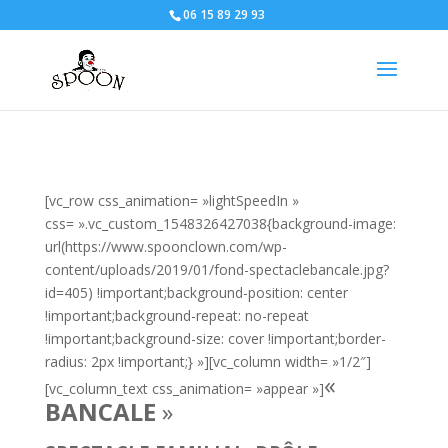
06 15 89 29 93
[vc_row css_animation= »lightSpeedIn »
css= ».vc_custom_1548326427038{background-image:
url(https://www.spoonclown.com/wp-
content/uploads/2019/01/fond-spectaclebancale.jpg?
id=405) !important;background-position: center
!important;background-repeat: no-repeat
!important;background-size: cover !important;border-
radius: 2px !important;} »][vc_column width= »1/2″]
«
[vc_column_text css_animation= »appear »]
BANCALE
»