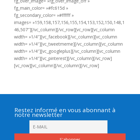
fg_over_image= »fg_over_image_off »
fg_main_color= »#fc615d »
fg_secondary_color= »#ffffff »
images= »159,158,157,156,155,154,153,152,150,148,1
46,507″][/vc_column][/vc_row][vc_row][vc_column
width= »1/4″][vc_facebook][/vc_column][vc_column
width= »1/4″][vc_tweetmeme][/vc_column][vc_column
width= »1/4″][vc_googleplus][/vc_column][vc_column
width= »1/4″][vc_pinterest][/vc_column][/vc_row]
[vc_row][vc_column][/vc_column][/vc_row]
Restez informé en vous abonnant à
notre newsletter