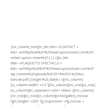
.
[/vc_column_text][vc_btn title= »CONTACT »
link= »url:http%3A%2F%2Fwww.spoonclown.com%2Fc
ontact-spoon-clown%2F||| »][vc_btn
title= »PLAQUETTE SPECTACLE »
link= »url:https%3A%2F%2Fwww.spoonclown.com%2F
wp-content%2Fuploads%2F2019%2F01%2Fdoc-
bancale.pdf||target:%20_blank| »][/vc_column]
[vc_column width= »1/2″][/vc_column][/vc_row][vc_row]
[vc_column][vc_separator color= »black »][/vc_column]
[/vc_row][vc_row][vc_column][vcfastgallery_mosaic
fgm_height= »200″ fg_responsive= »fg_mosaic »